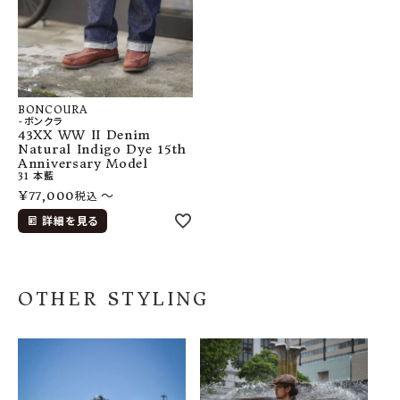
BONCOURA
-ボンクラ
43XX WW II Denim
Natural Indigo Dye 15th
Anniversary Model
31
本藍
¥
77,000
〜
税込
詳細を見る
OTHER STYLING