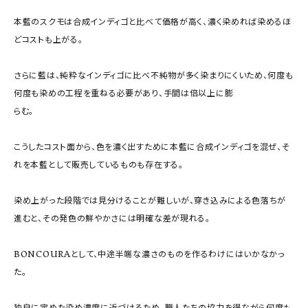
本藍のスクモは合成インディゴと比べて価格が高く、濃く染めれば染めるほ
どコストも上がる。

さらに藍は、純粋なインディゴに比べ不純物が多く染まりにくいため、何度も
何度も染めの工程を重ねる必要があり、手間は倍以上に膨

らむ。

こうしたコスト面から、色を濃く出すために本藍に合成インディゴを混ぜ、そ
れを本藍として販売しているものも存在する。

染め上がった段階では見分けることが難しいが、穿き込みによる色落ちが
進むと、その発色の鮮やかさには明確な差が現れる。

BONCOURAとして、中途半端な濃さのものを作るわけにはいかなかっ
た。

独自に定めた染め濃度に近づけるため、職人たちの協力を得ながら何度も