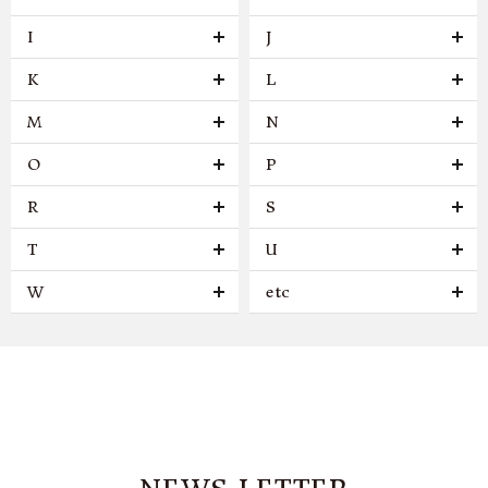
I
J
K
L
M
N
O
P
R
S
T
U
W
etc