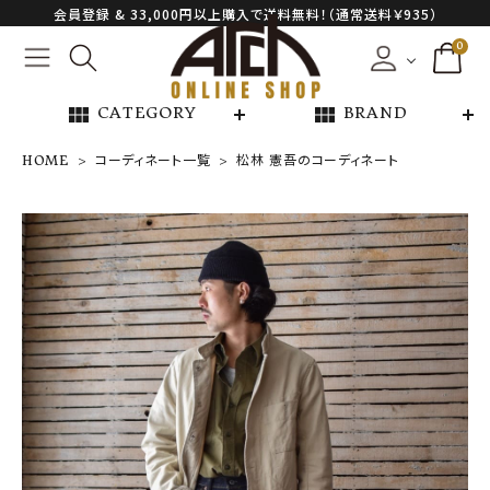
会員登録 & 33,000円以上購入で送料無料！（通常送料￥935）
0
view_module
view_module
CATEGORY
BRAND
HOME
コーディネート一覧
松林 憲吾のコーディネート
NEW ARRIVAL
ARCH EXCLUSIVE
BRAND
CATEGORY
CONTENTS