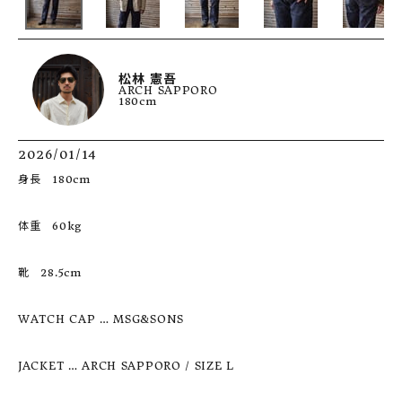
松林 憲吾
ARCH SAPPORO
180cm
2026/01/14
身長　180cm

体重　60kg

靴　28.5cm

WATCH CAP … MSG&SONS 

JACKET … ARCH SAPPORO / SIZE L
