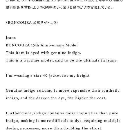
試行錯誤を重ね、ようやく納得のいく深さと鮮やかさを実現している。

（BONCOURA 公式サイトより）

Jeans

BONCOURA 15th Anniversary Model

This item is dyed with genuine indigo.

This is a wartime model, said to be the ultimate in jeans.

I'm wearing a size 40 jacket for my height.

Genuine indigo sukumo is more expensive than synthetic 
indigo, and the darker the dye, the higher the cost.

Furthermore, indigo contains more impurities than pure 
indigo, making it more difficult to dye, requiring multiple 
dyeing processes, more than doubling the effort.
