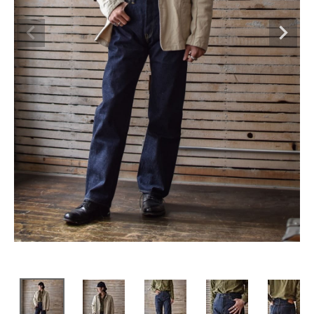
SHOP
INFORMATION
ご利用ガイド
プライバシーポリシー
特定商取引法について
お問い合わせ
OFFICIAL WEB SITE
ACCOUNT MENU
ようこそ ゲスト 様
meeting_room
person
ログイン
会員登録