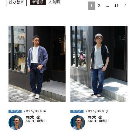
SHOP
並び替え
新着順
人気順
1
2
…
11
INFORMATION
ご利用ガイド
プライバシーポリシー
特定商取引法について
お問い合わせ
OFFICIAL WEB SITE
ACCOUNT MENU
ようこそ ゲスト 様
2026/08/06
2026/08/03
NEW
NEW
meeting_room
person
ログイン
会員登録
曲木 楽
曲木 楽
ARCH 南青山
ARCH 南青山