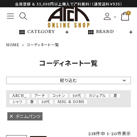
会員登録 & 33,000円以上購入で送料無料！（通常送料￥935）
0
view_module
view_module
CATEGORY
BRAND
HOME
コーディネート一覧
NEW ARRIVAL
コーディネート一覧
ARCH EXCLUSIVE
絞り込む
BRAND
ARCH_
アーチ
コットン
30代
カジュアル
夏
シャツ
春
20代
MSG & SONS
CATEGORY
デニムパンツ
CONTENTS
218
件中
1
-
20
件表示