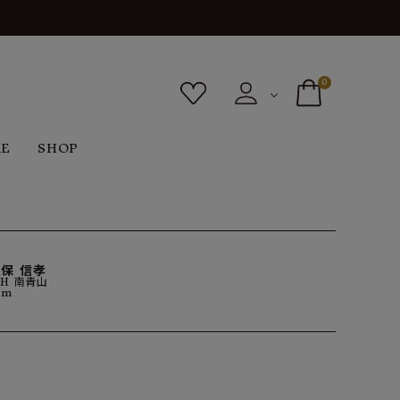
0
RE
SHOP
ボトムス
シューズ
バッグ
F
G
H
I
ヴィンテージ
O
P
R
S
保 信孝
CH 南青山
cm