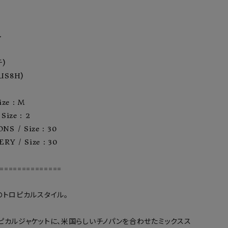
ア ボンタージ
オーベルジュ
アミアカルヴァ


)

US8H)

ze : M

ize : 2

S / Size : 30

RY / Size : 30

==============

トロピカルスタイル。

ピカルジャケットに、米国らしいチノパンを合わせたミックスス