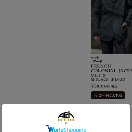
Arch
-アーチ
FRENCH
COLONIAL JACK
METIS
M
BLACK INDIGO
¥
88,000
税込
カートに入れる