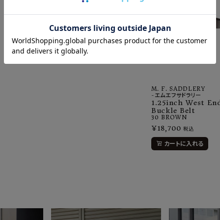
M. F. SADDLERY
-エムエフサドラリー
1.25inch West En
Buckle Belt
30
BROWN
¥
18,700
税込
カートに入れる