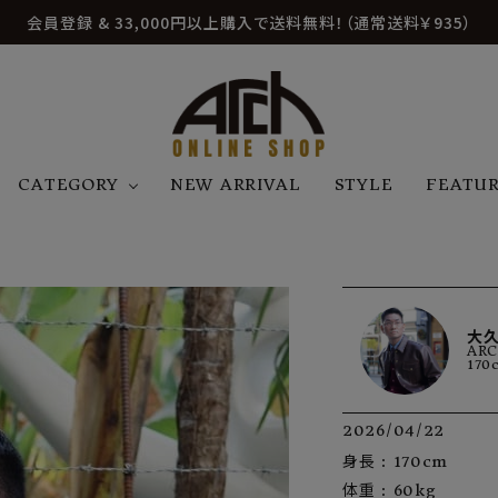
会員登録 & 33,000円以上購入で送料無料！（通常送料￥935）
CATEGORY
NEW ARRIVAL
STYLE
FEATU
アウター
ジャケット
トップス
B
C
D
E
帽子
アクセサリー
ファッション雑貨
K
L
M
N
大久
AR
U
W
etc
170
2026/04/22
身長 : 170cm

体重 : 60kg
