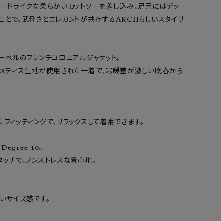
モードライクな柔らかいカットソーを差し込み、足元にはデッ
ことで、武骨さとエレガントが共存するARCHらしいスタイリ
ーベルのフレンチコロニアルジャケット。

のメティス生地が使用された一着で、寒暖差が激しい晩春から
フィッティングで、リラックスして着用できます。

egree 10。

ッチで、ノンストレスな着心地。

いサイズ感です。
