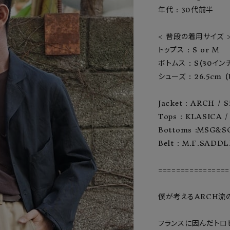
年代 : 30代前半

ーチ
アーチサッポロ
オールデン
< 普段の着用サイズ >
トップス : S or M

ボトムス : S(30インチ
シューズ : 26.5cm (
トミカ
アストールフレックス
アーツアンドクラフツ
Jacket : ARCH / Si
Tops : KLASICA / S
Bottoms :MSG&SON
Belt : M.F.SADDLE
================
僕が考えるARCH流の
フランスに因んだトロ