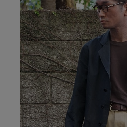
CONTENTS
ア
SHOP
INFORMATION
アナ
ご利用ガイド
プライバシーポリシー
特定商取引法について
お問い合わせ
OFFICIAL WEB SITE
ACCOUNT MENU
ようこそ ゲスト 様
meeting_room
person
ログイン
会員登録