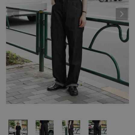
SHOP
INFORMATION
ご利用ガイド
プライバシーポリシー
特定商取引法について
お問い合わせ
OFFICIAL WEB SITE
ACCOUNT MENU
ようこそ ゲスト 様
meeting_room
person
ログイン
会員登録