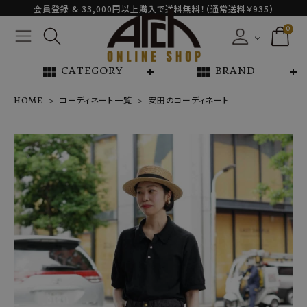
会員登録 & 33,000円以上購入で送料無料！（通常送料￥935）
0
view_module
view_module
CATEGORY
BRAND
HOME
コーディネート一覧
安田のコーディネート
NEW ARRIVAL
ARCH EXCLUSIVE
BRAND
CATEGORY
CONTENTS