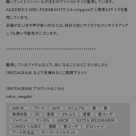
履いていくとインソールが沈むのでジャストサイズ推奨しています。

ALDENだと9HD、PARABOOTだと8、trippenだと通常42サイズを着
用しています。

足幅が広い方や甲が高い方などは、自分と同じサイズでもワンサイズアップ
しても良い可能性がございます。

••••••••••••••••••••••••••••••••••••••••••••

着用しているアイテムなどで、気になることなどございましたら
INSTAGRAM などで気兼ねなくご質問下さい‼️

INSTAGRAM アカウントはこちら

raku_magaki 
ARCH_
アーチ
30代
カジュアル
夏
春
標準体型
SS
春夏
ボトムス
夏服
夏コーデ
ジャケット
サンダル
ARCH
JUTTA NEUMANN
CASEY CASEY
春服
春コーデ
ポロシャツ
アーチ別注品
テーラードジャケット