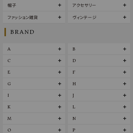
帽子
アクセサリー
ファッション雑貨
ヴィンテージ
BRAND
A
B
C
D
E
F
G
H
I
J
K
L
M
N
O
P