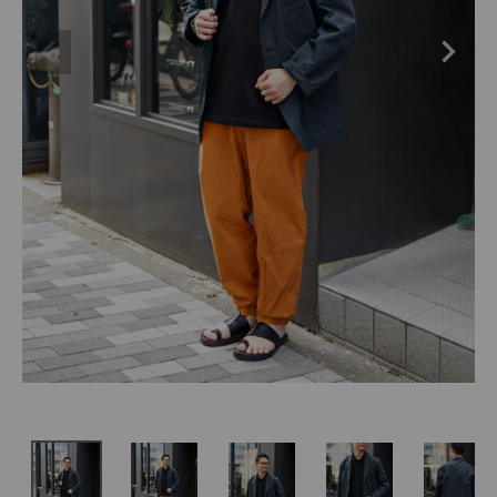
SHOP
INFORMATION
ご利用ガイド
プライバシーポリシー
特定商取引法について
お問い合わせ
OFFICIAL WEB SITE
ACCOUNT MENU
ようこそ ゲスト 様
meeting_room
person
ログイン
会員登録