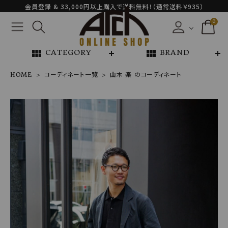
会員登録 & 33,000円以上購入で送料無料！（通常送料￥935）
0
view_module
view_module
CATEGORY
BRAND
HOME
コーディネート一覧
曲木 楽 のコーディネート
NEW ARRIVAL
ARCH EXCLUSIVE
BRAND
CATEGORY
CONTENTS