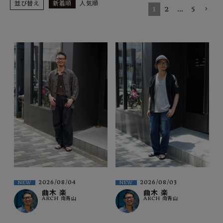
SHOP
並び替え
新着順
人気順
1
2
…
5
INFORMATION
ご利用ガイド
プライバシーポリシー
特定商取引法について
お問い合わせ
OFFICIAL WEB SITE
ACCOUNT MENU
ようこそ ゲスト 様
2026/08/04
2026/08/03
NEW
NEW
meeting_room
person
ログイン
会員登録
曲木 楽
曲木 楽
ARCH 南青山
ARCH 南青山