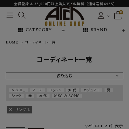
会員登録 & 33,000円以上購入で送料無料！（通常送料￥935）
0
view_module
view_module
CATEGORY
BRAND
HOME
コーディネート一覧
NEW ARRIVAL
コーディネート一覧
ARCH EXCLUSIVE
絞り込む
BRAND
ARCH_
アーチ
コットン
30代
カジュアル
夏
シャツ
春
20代
MSG & SONS
CATEGORY
サンダル
CONTENTS
92
件中
1
-
20
件表示