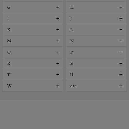
G
H
I
J
K
L
M
N
O
P
R
S
T
U
W
etc