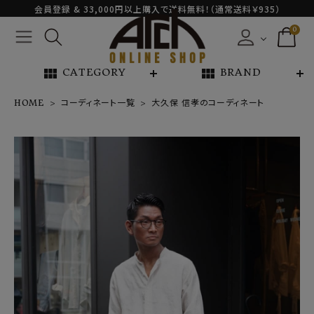
会員登録 & 33,000円以上購入で送料無料！（通常送料￥935）
0
view_module
view_module
CATEGORY
BRAND
HOME
コーディネート一覧
大久保 信孝のコーディネート
NEW ARRIVAL
ARCH EXCLUSIVE
BRAND
CATEGORY
CONTENTS