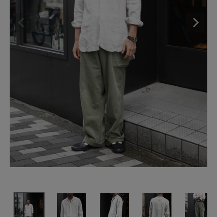
SHOP
INFORMATION
ご利用ガイド
プライバシーポリシー
特定商取引法について
お問い合わせ
OFFICIAL WEB SITE
ACCOUNT MENU
ようこそ ゲスト 様
meeting_room
person
ログイン
会員登録