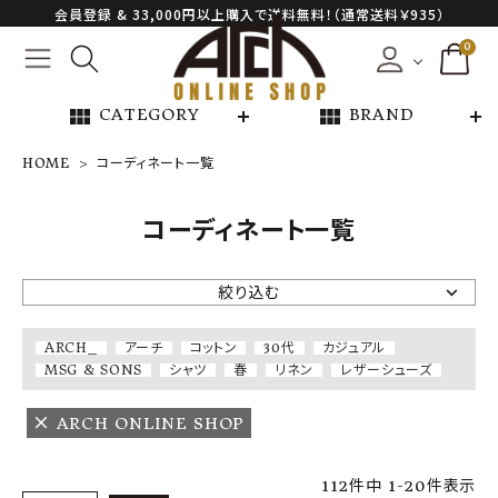
会員登録 & 33,000円以上購入で送料無料！（通常送料￥935）
0
view_module
view_module
CATEGORY
BRAND
HOME
コーディネート一覧
NEW ARRIVAL
コーディネート一覧
ARCH EXCLUSIVE
絞り込む
BRAND
ARCH_
アーチ
コットン
30代
カジュアル
MSG & SONS
シャツ
春
リネン
レザーシューズ
CATEGORY
ARCH ONLINE SHOP
CONTENTS
112
件中
1
-
20
件表示