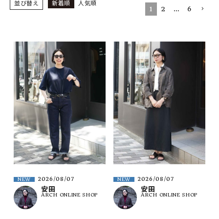
SHOP
並び替え
新着順
人気順
1
2
…
6
INFORMATION
ご利用ガイド
プライバシーポリシー
特定商取引法について
お問い合わせ
OFFICIAL WEB SITE
ACCOUNT MENU
ようこそ ゲスト 様
2026/08/07
2026/08/07
NEW
NEW
meeting_room
person
ログイン
会員登録
安田
安田
ARCH ONLINE SHOP
ARCH ONLINE SHOP