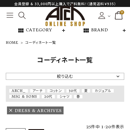
会員登録 & 33,000円以上購入で送料無料！（通常送料￥935）
0
view_module
view_module
CATEGORY
BRAND
HOME
コーディネート一覧
NEW ARRIVAL
コーディネート一覧
ARCH EXCLUSIVE
絞り込む
BRAND
ARCH_
アーチ
コットン
30代
夏
カジュアル
MSG & SONS
20代
シャツ
春
CATEGORY
DRESS & ARCHIVES
CONTENTS
25
件中
1
-
20
件表示