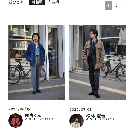
SHOP
並び替え
新着順
人気順
1
2
INFORMATION
ご利用ガイド
プライバシーポリシー
特定商取引法について
お問い合わせ
OFFICIAL WEB SITE
ACCOUNT MENU
ようこそ ゲスト 様
2026/06/15
2026/05/01
meeting_room
person
ログイン
会員登録
陽春くん
松林 憲吾
ARCH SAPPORO
ARCH SAPPORO