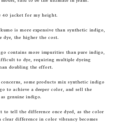
model, said to be the ultimate in jeans.

 40 jacket for my height.

kumo is more expensive than synthetic indigo, 
 dye, the higher the cost.

go contains more impurities than pure indigo, 
ficult to dye, requiring multiple dyeing 
an doubling the effort.

 concerns, some products mix synthetic indigo 
o to achieve a deeper color, and sell the 
as genuine indigo.

lt to tell the difference once dyed, as the color 
a clear difference in color vibrancy becomes 