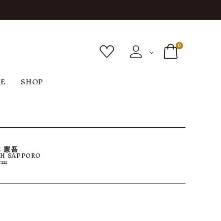
0
RE
SHOP
ボトムス
シューズ
バッグ
F
G
H
I
ヴィンテージ
O
P
R
S
 憲吾
H SAPPORO
cm