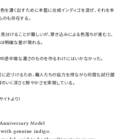
、色を濃く出すために本藍に合成インディゴを混ぜ、それを本
のも存在する。

見分けることが難しいが、穿き込みによる色落ちが進むと、
は明確な差が現れる。

て、中途半端な濃さのものを作るわけにはいかなかった。

度に近づけるため、職人たちの協力を得ながら何度も試行錯
得のいく深さと鮮やかさを実現している。

サイトより）

nniversary Model

 with genuine indigo.
