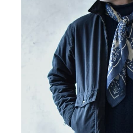
CONTENTS
ア
SHOP
INFORMATION
アナ
ご利用ガイド
プライバシーポリシー
特定商取引法について
お問い合わせ
OFFICIAL WEB SITE
ACCOUNT MENU
ようこそ ゲスト 様
meeting_room
person
ログイン
会員登録