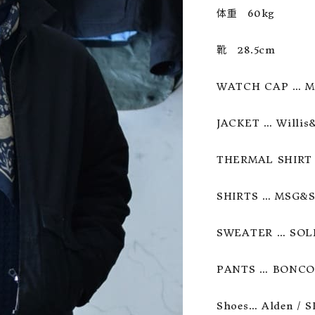
体重　60kg

ーチ
アーチサッポロ
オールデン
靴　28.5cm

WATCH CAP … M
トミカ
アストールフレックス
アーツアンドクラフツ
JACKET … Willis&
THERMAL SHIRT 
SHIRTS … MSG&SO
SWEATER … SOLN
PANTS … BONCOUR
Shoes… Alden / SI