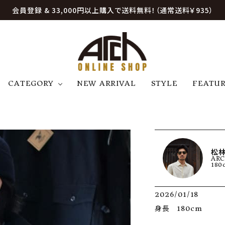
会員登録 & 33,000円以上購入で送料無料！（通常送料￥935）
CATEGORY
NEW ARRIVAL
STYLE
FEATU
アウター
ジャケット
トップス
B
C
D
E
帽子
アクセサリー
ファッション雑貨
K
L
M
N
松林
ARC
U
W
etc
180
2026/01/18
身長　180cm
