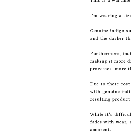
This is a wartime 
I'm wearing a size
Genuine indigo su
and the darker the
Furthermore, indi
making it more dif
processes, more th
Due to these cost
with genuine indig
resulting product 
While it's difficu
fades with wear, 
apparent.
