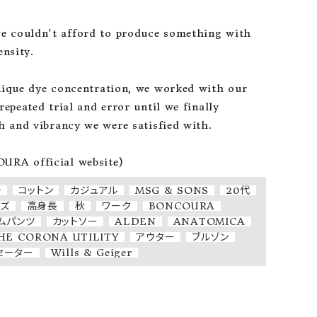
couldn't afford to produce something with 
nsity.

ique dye concentration, we worked with our 
epeated trial and error until we finally 
h and vibrancy we were satisfied with.

RA official website)
チ
コットン
カジュアル
MSG & SONS
20代
ーズ
高身長
秋
ワーク
BONCOURA
ムパンツ
カットソー
ALDEN
ANATOMICA
HE CORONA UTILITY
アウター
ブルゾン
セーター
Wills & Geiger