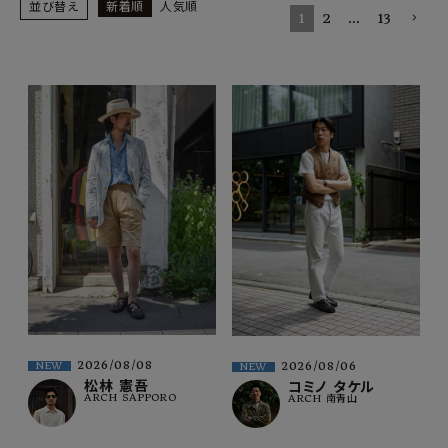
SHOP
並び替え
新着順
人気順
1
2
…
13
INFORMATION
ご利用ガイド
プライバシーポリシー
特定商取引法について
お問い合わせ
OFFICIAL WEB SITE
ACCOUNT MENU
ようこそ ゲスト 様
2026/08/08
2026/08/06
NEW
NEW
meeting_room
person
ログイン
会員登録
松林 憲吾
コミノ タケル
ARCH SAPPORO
ARCH 南青山