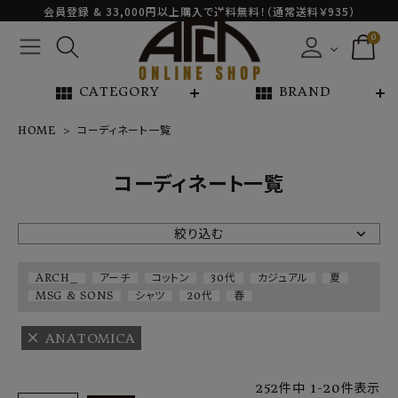
会員登録 & 33,000円以上購入で送料無料！（通常送料￥935）
0
view_module
view_module
CATEGORY
BRAND
HOME
コーディネート一覧
NEW ARRIVAL
コーディネート一覧
ARCH EXCLUSIVE
絞り込む
BRAND
ARCH_
アーチ
コットン
30代
カジュアル
夏
MSG & SONS
シャツ
20代
春
CATEGORY
ANATOMICA
CONTENTS
252
件中
1
-
20
件表示