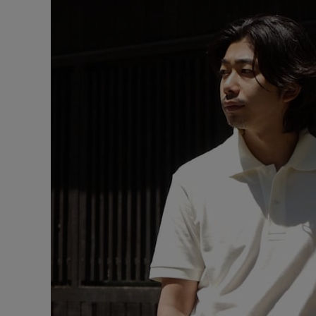
CONTENTS
ア
SHOP
INFORMATION
アナ
ご利用ガイド
プライバシーポリシー
特定商取引法について
お問い合わせ
OFFICIAL WEB SITE
ACCOUNT MENU
ようこそ ゲスト 様
meeting_room
person
ログイン
会員登録