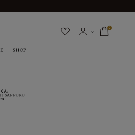
0
RE
SHOP
ボトムス
シューズ
バッグ
F
G
H
I
ヴィンテージ
O
P
R
S
くん
H SAPPORO
cm