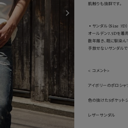
肌触りも抜群です。

▪︎サンダル（Size 7D）
オールデン7.5Dを着用
数年履き、既に馴染ん
手放せないサンダルです
< コメント>

アイボリーのポロシャツ
色の抜けた5ポケットジ
レザーサンダル
