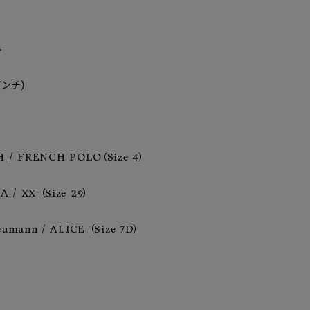
ア ボンタージ
オーベルジュ
アミアカルヴァ


ンチ)

H / FRENCH POLO（Size 4）

/ XX （Size 29）

eumann / ALICE （Size 7D）




