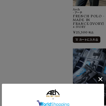
Arch
-アーチ
FRENCH POLO -
MADE IN
FRANCE（IVORY）
4
IVORY
¥
25,300
税込
カートに入れる