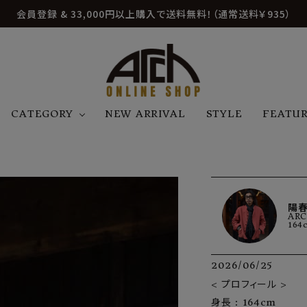
会員登録 & 33,000円以上購入で送料無料！（通常送料￥935）
CATEGORY
NEW ARRIVAL
STYLE
FEATU
アウター
ジャケット
トップス
B
C
D
E
帽子
アクセサリー
ファッション雑貨
K
L
M
N
陽春
ARC
U
W
etc
164
2026/06/25
< プロフィール >

身長 : 164cm
