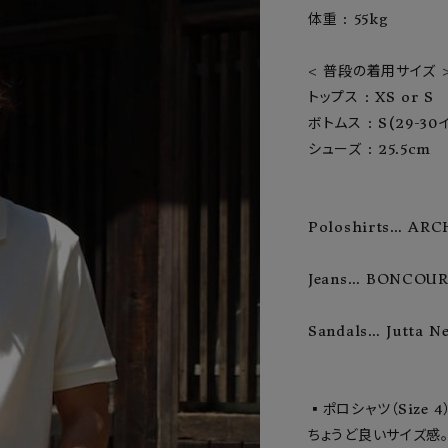
体重 : 55kg

ーチ
アーチサッポロ
オールデン
< 普段の着用サイズ >
トップス : XS or S

ボトムス : S(29-30イ
シューズ : 25.5cm

トミカ
アストールフレックス
アーツアンドクラフツ
Poloshirts… ARC
Jeans… BONCOURA 
Sandals… Jutta N
▪︎ポロシャツ（Size 4）
ちょうど良いサイズ感。