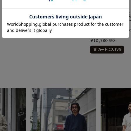
Schiesser
-シーサー
95/5 3Pac Stretch
Shorts シーサー 95
3パックストレッチショ
ツ
（Gray/Navy/Black
5
ASSORTED
¥
10,780
税込
カートに入れる