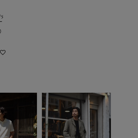
/5
ー
）