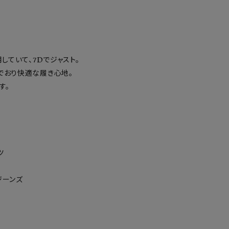


していて、7Dでジャスト。

でおり快適な履き心地。

。



ーンズ
