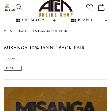
view_module
view_module
CATEGORY
BRAND
NEW ARRIVAL
ホーム
FEATURE
MISANGA 10% POINT
BACK FAIR
ARCH EXCLUSIVE
MISANGA 10% POINT BACK FAIR
BRAND
2026.05.29
FEATURE
CATEGORY
CONTENTS
INFORMATION
ご利用ガイド