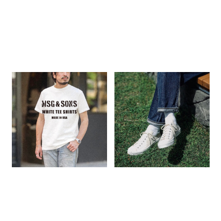
「たかがTシャツ、されどTシャ
WAKOUWA × MSG &
ツ。」
SONS
US ARMY GYM SHOES
2026.08.04
2026.07.28
FEATURE
FEATURE