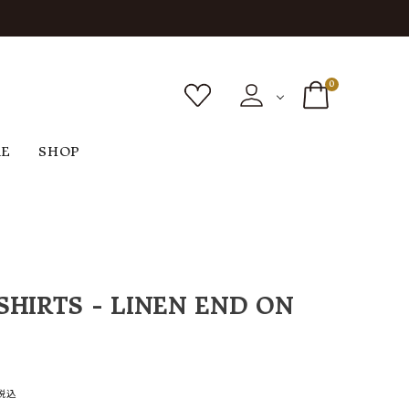
0
RE
SHOP
ボトムス
シューズ
バッグ
F
G
H
I
ヴィンテージ
O
P
R
S
 SHIRTS - LINEN END ON
税込