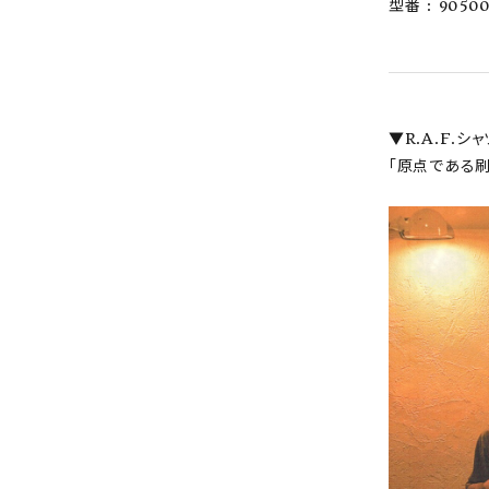
型番 : 9050
▼R.A.F.
「原点である刷