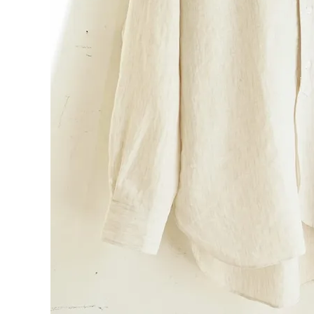
特定商取引法について
お問い合わせ
OFFICIAL WEB SITE
ACCOUNT MENU
ようこそ ゲスト 様
meeting_room
person
ログイン
会員登録