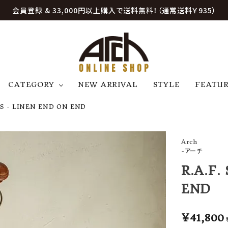
会員登録 & 33,000円以上購入で送料無料！（通常送料￥935）
CATEGORY
NEW ARRIVAL
STYLE
FEATU
TS - LINEN END ON END
アウター
ジャケット
トップス
B
C
D
E
帽子
アクセサリー
ファッション雑貨
Arch
K
L
M
N
-アーチ
U
W
etc
R.A.F.
END
¥
41,800