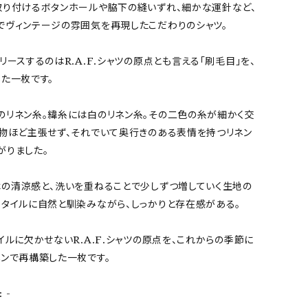
取り付けるボタンホールや脇下の縫いずれ、細かな運針など、
でヴィンテージの雰囲気を再現したこだわりのシャツ。
リースするのはR.A.F.シャツの原点とも言える「刷毛目」を、
た一枚です。
のリネン糸。緯糸には白のリネン糸。その二色の糸が細かく交
柄物ほど主張せず、それでいて奥行きのある表情を持つリネン
がりました。
はの清涼感と、洗いを重ねることで少しずつ増していく生地の
スタイルに自然と馴染みながら、しっかりと存在感がある。
イルに欠かせないR.A.F.シャツの原点を、これからの季節に
ネンで再構築した一枚です。
 -