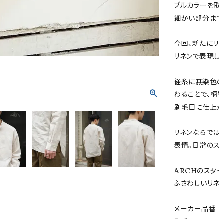
ブルカラーを
細かい部分ま
今回、新たにリ
リネンで表現し
経糸に無染色
わることで、
刷毛目に仕上
リネンならで
表情。日常の
ARCHのスタ
ふさわしいリ
メーカー品番 :