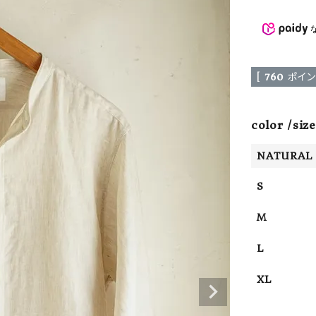
ーチ
アーチサッポロ
オールデン
[
760
ポイン
トミカ
アストールフレックス
アーツアンドクラフツ
color
size
NATURAL
S
M
L
XL