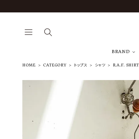
BRAND
HOME
CATEGORY
トップス
シャツ
R.A.F. SHIR
A
J
T
R.A.F. SHIR
TS - LINEN
END ON E
ND
¥
41,800