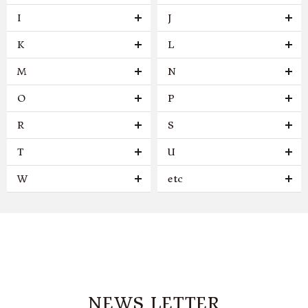
I
J
K
L
M
N
O
P
R
S
T
U
W
etc
NEWS LETTER