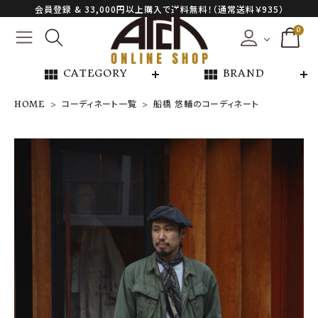
会員登録 & 33,000円以上購入で送料無料！（通常送料￥935）
0
view_module
view_module
CATEGORY
BRAND
HOME
コーディネート一覧
船橋 悠輔のコーディネート
NEW ARRIVAL
ARCH EXCLUSIVE
BRAND
CATEGORY
CONTENTS