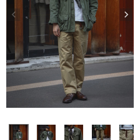
SHOP
INFORMATION
ご利用ガイド
プライバシーポリシー
特定商取引法について
お問い合わせ
OFFICIAL WEB SITE
ACCOUNT MENU
ようこそ ゲスト 様
meeting_room
person
ログイン
会員登録