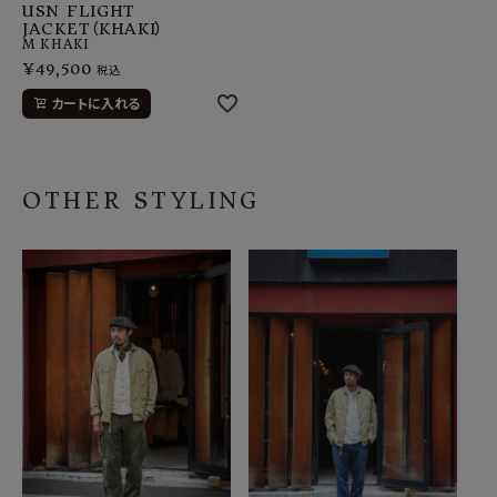
USN FLIGHT
JACKET（KHAKI）
M
KHAKI
¥
49,500
税込
カートに入れる
OTHER STYLING