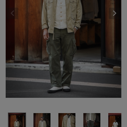
SHOP
INFORMATION
ご利用ガイド
プライバシーポリシー
特定商取引法について
お問い合わせ
OFFICIAL WEB SITE
ACCOUNT MENU
ようこそ ゲスト 様
meeting_room
person
ログイン
会員登録