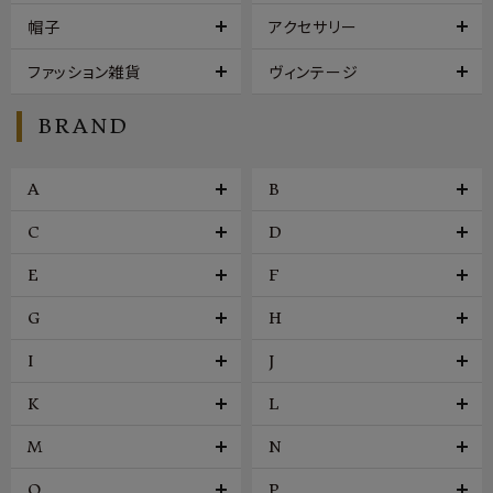
帽子
アクセサリー
ファッション雑貨
ヴィンテージ
BRAND
A
B
C
D
E
F
G
H
I
J
K
L
M
N
O
P