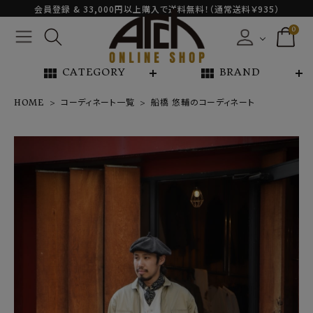
会員登録 & 33,000円以上購入で送料無料！（通常送料￥935）
0
view_module
view_module
CATEGORY
BRAND
HOME
コーディネート一覧
船橋 悠輔のコーディネート
NEW ARRIVAL
ARCH EXCLUSIVE
BRAND
CATEGORY
CONTENTS