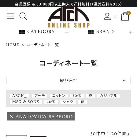
会員登録 & 33,000円以上購入で送料無料！（通常送料￥935）
0
view_module
view_module
CATEGORY
BRAND
HOME
コーディネート一覧
NEW ARRIVAL
コーディネート一覧
ARCH EXCLUSIVE
絞り込む
BRAND
ARCH_
アーチ
コットン
30代
夏
カジュアル
MSG & SONS
20代
シャツ
春
CATEGORY
ANATOMICA SAPPORO
CONTENTS
30
件中
1
-
20
件表示