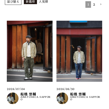
SHOP
並び替え
新着順
人気順
1
2
INFORMATION
ご利用ガイド
プライバシーポリシー
特定商取引法について
お問い合わせ
OFFICIAL WEB SITE
ACCOUNT MENU
ようこそ ゲスト 様
2026/07/04
2026/06/30
meeting_room
person
ログイン
会員登録
船橋 悠輔
船橋 悠輔
ANATOMICA SAPPOR
ANATOMICA SAPPOR
O
O